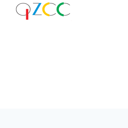
跳
到
内
容