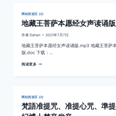
网站投送区 (2)
地藏王菩萨本愿经女声读诵版
作者
Dahan
2021年7月7日
地藏王菩萨本愿经女声读诵版.mp3 地藏王菩萨
版.doc 下载：…
地
阅读更多
藏
王
菩
萨
本
愿
网站投送区 (2)
经
梵語准提咒、准提心咒、準提
女
声