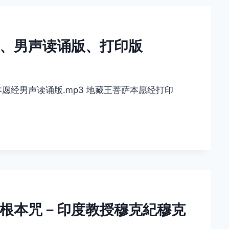
、男声读诵版、打印版
本愿经男声读诵版.mp3 地藏王菩萨本愿经打印
根本咒－印度教授穆克紀穆克