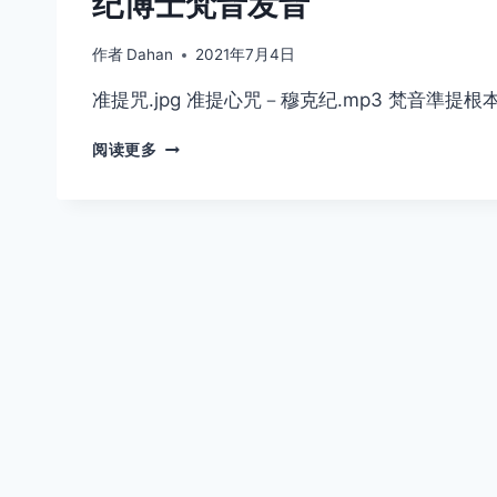
纪博士梵音发音
读
诵
版、
作者
Dahan
2021年7月4日
男
准提咒.jpg 准提心咒－穆克纪.mp3 梵音準提
声
读
梵
诵
阅读更多
語
版、
准
打
提
印
咒、
版
准
提
心
咒、
準
提
根
本
咒
－
印