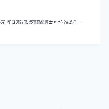
根本咒–印度梵語教授穆克紀博士.mp3 准提咒－…