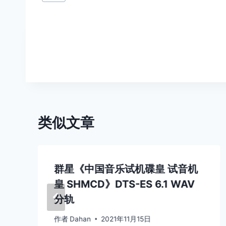
章
标
签：
文
章
导
航
类似文章
群星《中国音乐试机碟皇 试音机
皇 SHMCD》DTS-ES 6.1 WAV
分轨
作者
Dahan
2021年11月15日