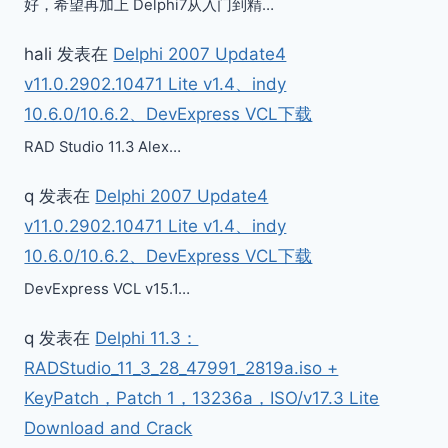
好，希望再加上 Delphi7从入门到精…
hali
发表在
Delphi 2007 Update4
v11.0.2902.10471 Lite v1.4、indy
10.6.0/10.6.2、DevExpress VCL下载
RAD Studio 11.3 Alex…
q
发表在
Delphi 2007 Update4
v11.0.2902.10471 Lite v1.4、indy
10.6.0/10.6.2、DevExpress VCL下载
DevExpress VCL v15.1…
q
发表在
Delphi 11.3：
RADStudio_11_3_28_47991_2819a.iso +
KeyPatch，Patch 1，13236a，ISO/v17.3 Lite
Download and Crack