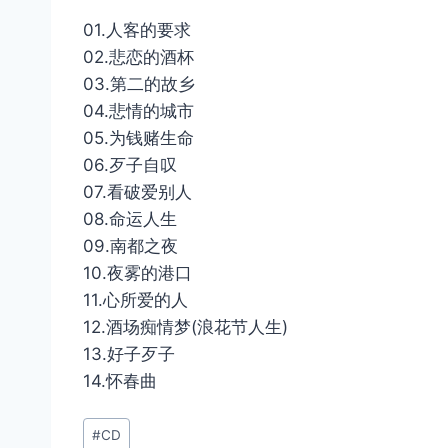
01.人客的要求
02.悲恋的酒杯
03.第二的故乡
04.悲情的城市
05.为钱赌生命
06.歹子自叹
07.看破爱别人
08.命运人生
09.南都之夜
10.夜雾的港口
11.心所爱的人
12.酒场痴情梦(浪花节人生)
13.好子歹子
14.怀春曲
文
#
CD