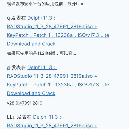
编译发布安卓平台的应用包前，展开Libr…
q
发表在
Delphi 11.3：
RADStudio_11_3_28_47991_2819a.iso +
KeyPatch，Patch 1，13236a，ISO/v17.3 Lite
Download and Crack
如果原先用的是11.2lite版，可以直…
q
发表在
Delphi 11.3：
RADStudio_11_3_28_47991_2819a.iso +
KeyPatch，Patch 1，13236a，ISO/v17.3 Lite
Download and Crack
v28.0.47991.2819
LLu
发表在
Delphi 11.3：
RADStudio_11_3_28_47991_2819a.iso +