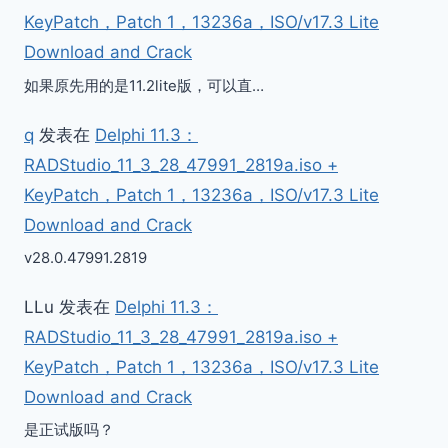
KeyPatch，Patch 1，13236a，ISO/v17.3 Lite
Download and Crack
如果原先用的是11.2lite版，可以直…
q
发表在
Delphi 11.3：
RADStudio_11_3_28_47991_2819a.iso +
KeyPatch，Patch 1，13236a，ISO/v17.3 Lite
Download and Crack
v28.0.47991.2819
LLu
发表在
Delphi 11.3：
RADStudio_11_3_28_47991_2819a.iso +
KeyPatch，Patch 1，13236a，ISO/v17.3 Lite
Download and Crack
是正试版吗？