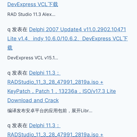
DevExpress VCL下载
RAD Studio 11.3 Alex…
q
发表在
Delphi 2007 Update4 v11.0.2902.10471
Lite v1.4、indy 10.6.0/10.6.2、DevExpress VCL下
载
DevExpress VCL v15.1…
q
发表在
Delphi 11.3：
RADStudio_11_3_28_47991_2819a.iso +
KeyPatch，Patch 1，13236a，ISO/v17.3 Lite
Download and Crack
编译发布安卓平台的应用包前，展开Libr…
q
发表在
Delphi 11.3：
RADStudio_11_3_28_47991_2819a.iso +