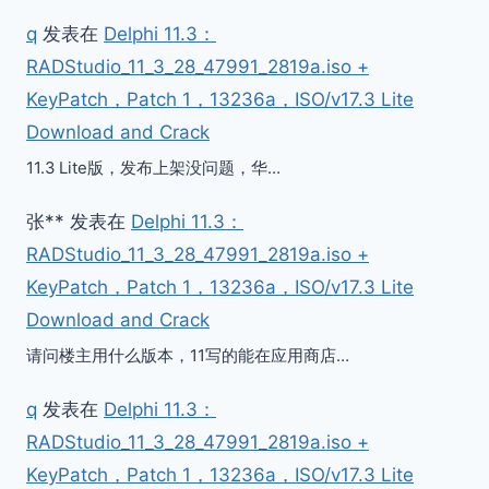
q
发表在
Delphi 11.3：
RADStudio_11_3_28_47991_2819a.iso +
KeyPatch，Patch 1，13236a，ISO/v17.3 Lite
Download and Crack
11.3 Lite版，发布上架没问题，华…
张**
发表在
Delphi 11.3：
RADStudio_11_3_28_47991_2819a.iso +
KeyPatch，Patch 1，13236a，ISO/v17.3 Lite
Download and Crack
请问楼主用什么版本，11写的能在应用商店…
q
发表在
Delphi 11.3：
RADStudio_11_3_28_47991_2819a.iso +
KeyPatch，Patch 1，13236a，ISO/v17.3 Lite