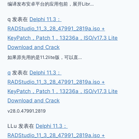
编译发布安卓平台的应用包前，展开Libr…
q
发表在
Delphi 11.3：
RADStudio_11_3_28_47991_2819a.iso +
KeyPatch，Patch 1，13236a，ISO/v17.3 Lite
Download and Crack
如果原先用的是11.2lite版，可以直…
q
发表在
Delphi 11.3：
RADStudio_11_3_28_47991_2819a.iso +
KeyPatch，Patch 1，13236a，ISO/v17.3 Lite
Download and Crack
v28.0.47991.2819
LLu
发表在
Delphi 11.3：
RADStudio_11_3_28_47991_2819a.iso +