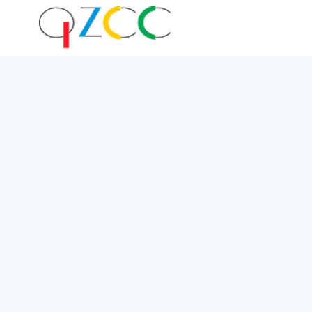
跳
到
内
容