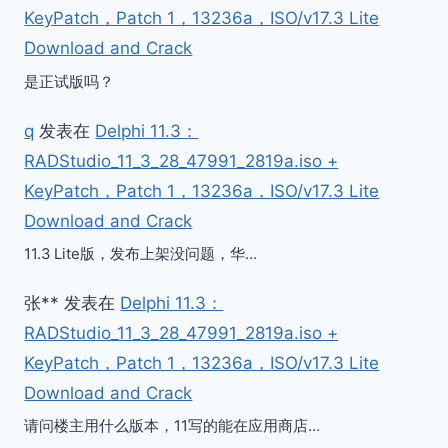
KeyPatch，Patch 1，13236a，ISO/v17.3 Lite
Download and Crack
是正试版吗？
q
发表在
Delphi 11.3：
RADStudio_11_3_28_47991_2819a.iso +
KeyPatch，Patch 1，13236a，ISO/v17.3 Lite
Download and Crack
11.3 Lite版，发布上架没问题，华…
张**
发表在
Delphi 11.3：
RADStudio_11_3_28_47991_2819a.iso +
KeyPatch，Patch 1，13236a，ISO/v17.3 Lite
Download and Crack
请问楼主用什么版本，11写的能在应用商店…