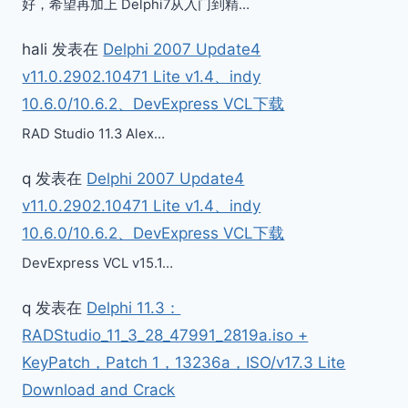
好，希望再加上 Delphi7从入门到精…
hali
发表在
Delphi 2007 Update4
v11.0.2902.10471 Lite v1.4、indy
10.6.0/10.6.2、DevExpress VCL下载
RAD Studio 11.3 Alex…
q
发表在
Delphi 2007 Update4
v11.0.2902.10471 Lite v1.4、indy
10.6.0/10.6.2、DevExpress VCL下载
DevExpress VCL v15.1…
q
发表在
Delphi 11.3：
RADStudio_11_3_28_47991_2819a.iso +
KeyPatch，Patch 1，13236a，ISO/v17.3 Lite
Download and Crack