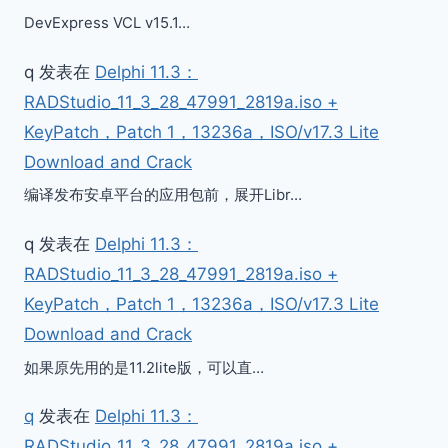
DevExpress VCL v15.1…
q
发表在
Delphi 11.3：
RADStudio_11_3_28_47991_2819a.iso +
KeyPatch，Patch 1，13236a，ISO/v17.3 Lite
Download and Crack
编译发布安卓平台的应用包前，展开Libr…
q
发表在
Delphi 11.3：
RADStudio_11_3_28_47991_2819a.iso +
KeyPatch，Patch 1，13236a，ISO/v17.3 Lite
Download and Crack
如果原先用的是11.2lite版，可以直…
q
发表在
Delphi 11.3：
RADStudio_11_3_28_47991_2819a.iso +