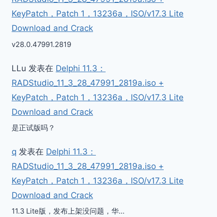
KeyPatch，Patch 1，13236a，ISO/v17.3 Lite
Download and Crack
v28.0.47991.2819
LLu
发表在
Delphi 11.3：
RADStudio_11_3_28_47991_2819a.iso +
KeyPatch，Patch 1，13236a，ISO/v17.3 Lite
Download and Crack
是正试版吗？
q
发表在
Delphi 11.3：
RADStudio_11_3_28_47991_2819a.iso +
KeyPatch，Patch 1，13236a，ISO/v17.3 Lite
Download and Crack
11.3 Lite版，发布上架没问题，华…