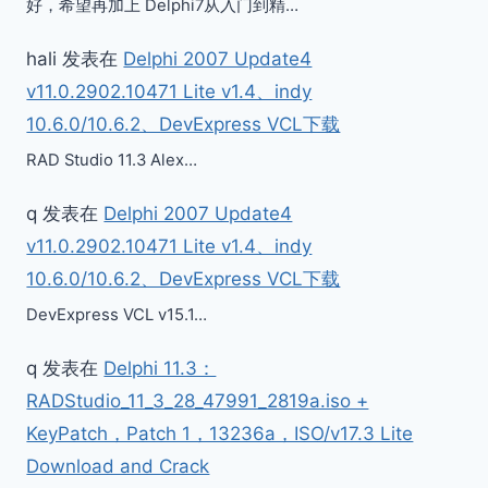
好，希望再加上 Delphi7从入门到精…
hali
发表在
Delphi 2007 Update4
v11.0.2902.10471 Lite v1.4、indy
10.6.0/10.6.2、DevExpress VCL下载
RAD Studio 11.3 Alex…
q
发表在
Delphi 2007 Update4
v11.0.2902.10471 Lite v1.4、indy
10.6.0/10.6.2、DevExpress VCL下载
DevExpress VCL v15.1…
q
发表在
Delphi 11.3：
RADStudio_11_3_28_47991_2819a.iso +
KeyPatch，Patch 1，13236a，ISO/v17.3 Lite
Download and Crack