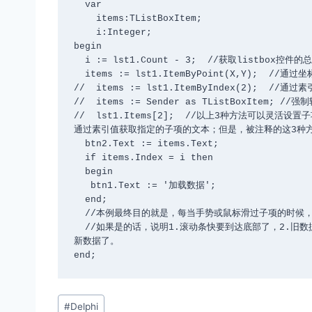
  var

    items:TListBoxItem;

    i:Integer;

begin

  i := lst1.Count - 3;  //获取listbox控件的总行数；减3的目的是获取倒数第N行。

  items := lst1.ItemByPoint(X,Y);  //通过坐标获取子项；

//  items := lst1.ItemByIndex(2);  //通
//  items := Sender as TListBoxItem; /
//  lst1.Items[2];  //以上3种方法可以
通过素引值获取指定的子项的文本；但是，被注释的这3种方
  btn2.Text := items.Text;

  if items.Index = i then

  begin

   btn1.Text := '加载数据';

  end;

  //本例最终目的就是，每当手势或鼠标滑过子项的时候，进行判断是不是倒数第N行，

  //如果是的话，说明1.滚动条快要到达底部了，2.旧数据将会全部被显示出来，这个时候就可以实现动态加载更多的
新数据了。

end;
文
#
Delphi