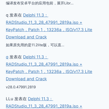
编译发布安卓平台的应用包前，展开Libr…
q
发表在
Delphi 11.3：
RADStudio_11_3_28_47991_2819a.iso +
KeyPatch，Patch 1，13236a，ISO/v17.3 Lite
Download and Crack
如果原先用的是11.2lite版，可以直…
q
发表在
Delphi 11.3：
RADStudio_11_3_28_47991_2819a.iso +
KeyPatch，Patch 1，13236a，ISO/v17.3 Lite
Download and Crack
v28.0.47991.2819
LLu
发表在
Delphi 11.3：
RADStudio_11_3_28_47991_2819a.iso +