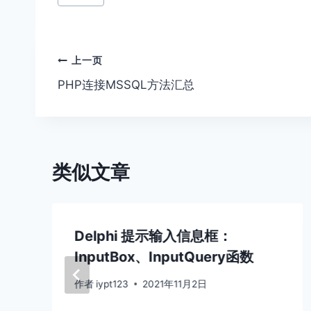
章
标
签：
文
上一页
PHP连接MSSQL方法汇总
章
导
航
类似文章
Delphi 提示输入信息框：
InputBox、InputQuery函数
作者
iypt123
2021年11月2日