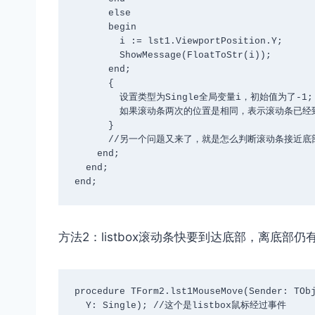
      else

      begin

        i := lst1.ViewportPosition.Y;

        ShowMessage(FloatToStr(i));

      end;

      {

        设置类型为Single全局变量i，初始值为了-1; 目的是记录滚动条每次的位置变化；

        如果滚动条两次的位置是相同，表示滚动条已经到达底部，可以加载数据了。

      }

      //另一个问题又来了，就是怎么判断滚动条接近底部，但是还没有到达底部的时候加载数据呢？

    end;

  end;

end;
方法2：listbox滚动条快要到达底部，离底部
procedure TForm2.lst1MouseMove(Sender: TObj
  Y: Single); //这个是listbox鼠标经过事件
