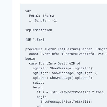
var

  Form2: TForm2;

  i: Single = -1;

implementation

{$R *.fmx}

procedure TForm2.lst1Gesture(Sender: TObjec
  const EventInfo: TGestureEventInfo; var Handled: Boolean);

begin

  case EventInfo.GestureID of

    sgiLeft: ShowMessage('sgiLeft');

    sgiRight: ShowMessage('sgiRight');

    sgiDown: ShowMessage('sgiDown');

    sgiUp:

    begin

      if i = lst1.ViewportPosition.Y then

      begin

        ShowMessage(FloatToStr(i));

      end
