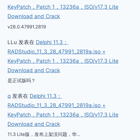
KeyPatch，Patch 1，13236a，ISO/v17.3 Lite
Download and Crack
v28.0.47991.2819
LLu
发表在
Delphi 11.3：
RADStudio_11_3_28_47991_2819a.iso +
KeyPatch，Patch 1，13236a，ISO/v17.3 Lite
Download and Crack
是正试版吗？
q
发表在
Delphi 11.3：
RADStudio_11_3_28_47991_2819a.iso +
KeyPatch，Patch 1，13236a，ISO/v17.3 Lite
Download and Crack
11.3 Lite版，发布上架没问题，华…