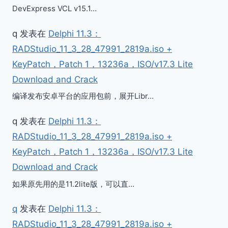
DevExpress VCL v15.1…
q
发表在
Delphi 11.3：
RADStudio_11_3_28_47991_2819a.iso +
KeyPatch，Patch 1，13236a，ISO/v17.3 Lite
Download and Crack
编译发布安卓平台的应用包前，展开Libr…
q
发表在
Delphi 11.3：
RADStudio_11_3_28_47991_2819a.iso +
KeyPatch，Patch 1，13236a，ISO/v17.3 Lite
Download and Crack
如果原先用的是11.2lite版，可以直…
q
发表在
Delphi 11.3：
RADStudio_11_3_28_47991_2819a.iso +