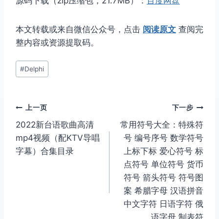
源码下载（zip压缩包，21.7MB）：
百度网盘
本文转载或来自微信公众号，点击
阅读原文
查阅完
整内容或资源提取码。
文
#
Delphi
章
标
签：
文
上一页
下一步
2022新台语歌曲高清
常用符号大全：特殊符
章
mp4视频（配KTV导唱
号 编号序号 数学符号
导
字幕）合集目录
上标下标 爱心符号 标
点符号 单位符号 货币
航
符号 箭头符号 符号图
案 希腊字母 汉语拼音
中文字符 日语字符 俄
语字母 制表符