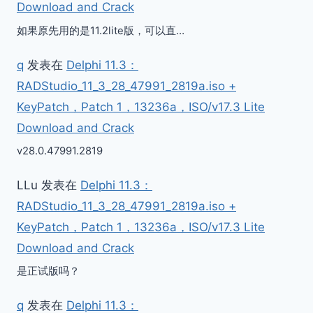
Download and Crack
如果原先用的是11.2lite版，可以直…
q
发表在
Delphi 11.3：
RADStudio_11_3_28_47991_2819a.iso +
KeyPatch，Patch 1，13236a，ISO/v17.3 Lite
Download and Crack
v28.0.47991.2819
LLu
发表在
Delphi 11.3：
RADStudio_11_3_28_47991_2819a.iso +
KeyPatch，Patch 1，13236a，ISO/v17.3 Lite
Download and Crack
是正试版吗？
q
发表在
Delphi 11.3：