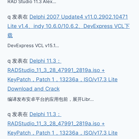
RAD Studio 11.3 Alex…
q
发表在
Delphi 2007 Update4 v11.0.2902.10471
Lite v1.4、indy 10.6.0/10.6.2、DevExpress VCL下
载
DevExpress VCL v15.1…
q
发表在
Delphi 11.3：
RADStudio_11_3_28_47991_2819a.iso +
KeyPatch，Patch 1，13236a，ISO/v17.3 Lite
Download and Crack
编译发布安卓平台的应用包前，展开Libr…
q
发表在
Delphi 11.3：
RADStudio_11_3_28_47991_2819a.iso +
KeyPatch，Patch 1，13236a，ISO/v17.3 Lite