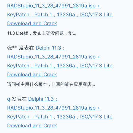
RADStudio_11_3_28_47991_2819a.iso +
KeyPatch，Patch 1，13236a，ISO/v17.3 Lite
Download and Crack
11.3 Lite版，发布上架没问题，华…
张**
发表在
Delphi 11.3：
RADStudio_11_3_28_47991_2819a.iso +
KeyPatch，Patch 1，13236a，ISO/v17.3 Lite
Download and Crack
请问楼主用什么版本，11写的能在应用商店…
q
发表在
Delphi 11.3：
RADStudio_11_3_28_47991_2819a.iso +
KeyPatch，Patch 1，13236a，ISO/v17.3 Lite
Download and Crack