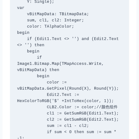
    Y: Single);

var

    vBitMapData: TBitmapData;

    sum, cl1, cl2: Integer;

    color: TAlphaColor;

begin

    if (Edit1.Text <> '') and (Edit2.Text 
<> '') then

    begin

        if 
Image1.Bitmap.Map(TMapAccess.Write, 
vBitMapData) then

        begin

            color := 
vBitMapData.GetPixel(Round(X), Round(Y));

            Edit2.Text := 
HexColorToRGB('$' +IntToHex(color, 1));

            CLB2.Color := color;//颜色组件

            cl1 := GetSumRGB(Edit1.Text);

            cl2 := GetSumRGB(Edit2.Text);

            sum := cl1 - cl2;

            if sum < 0 then sum := sum * 
-1;
