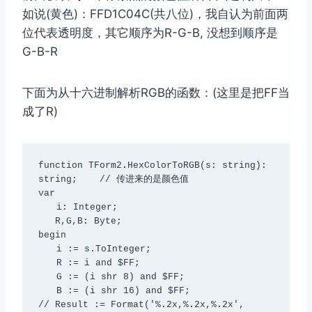
如说(黄色)：FFD1C04C(共八位)，我自认为前面两
位代表透明度，其它顺序为R-G-B, 没想到顺序是
G-B-R
下面为从十六进制解析RGB的函数：(这里是把FF当
成了R)
function TForm2.HexColorToRGB(s: string): 
string;    // 传进来的是颜色值

var

　　i: Integer;

   R,G,B: Byte;

begin

　　i := s.ToInteger;

　　R := i and $FF;

　　G := (i shr 8) and $FF;

　　B := (i shr 16) and $FF;

// Result := Format('%.2x,%.2x,%.2x',