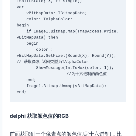
TShiftState; X, Y: Single);

var

    vBitMapData: TBitmapData;

    color: TAlphaColor;

begin

    if Image1.Bitmap.Map(TMapAccess.Write, 
vBitMapData) then

    begin

        color := 
vBitMapData.GetPixel(Round(X), Round(Y));  
// 获取像素 返回类型为TAlphaColor

        ShowMessage(IntToHex(color, 1)); 
　　　　　　　　　　　　 //为十六进制的颜色值

    end;

    Image1.Bitmap.Unmap(vBitMapData);

end;
delphi 获取颜色值的RGB
前面获取到一个像素点的颜色值后(十六进制)，比