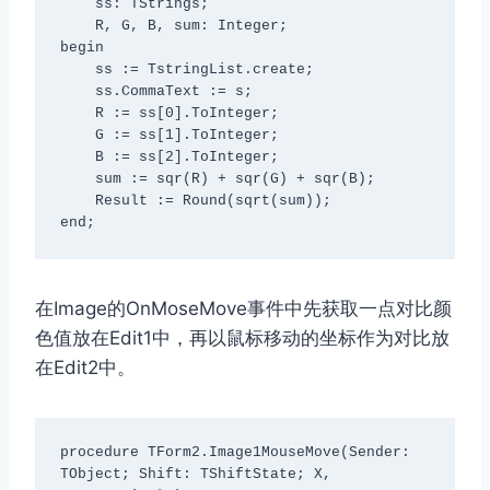
    ss: TStrings;

    R, G, B, sum: Integer;

begin

    ss := TstringList.create;

    ss.CommaText := s;

    R := ss[0].ToInteger;

    G := ss[1].ToInteger;

    B := ss[2].ToInteger;

    sum := sqr(R) + sqr(G) + sqr(B);

    Result := Round(sqrt(sum));

end;
在Image的OnMoseMove事件中先获取一点对比颜
色值放在Edit1中，再以鼠标移动的坐标作为对比放
在Edit2中。
procedure TForm2.Image1MouseMove(Sender: 
TObject; Shift: TShiftState; X,
