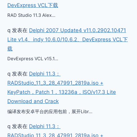
DevExpress VCL下载
RAD Studio 11.3 Alex…
q
发表在
Delphi 2007 Update4 v11.0.2902.10471
Lite v1.4、indy 10.6.0/10.6.2、DevExpress VCL下
载
DevExpress VCL v15.1…
q
发表在
Delphi 11.3：
RADStudio_11_3_28_47991_2819a.iso +
KeyPatch，Patch 1，13236a，ISO/v17.3 Lite
Download and Crack
编译发布安卓平台的应用包前，展开Libr…
q
发表在
Delphi 11.3：
RADStudio_11_3_28_47991_2819a.iso +