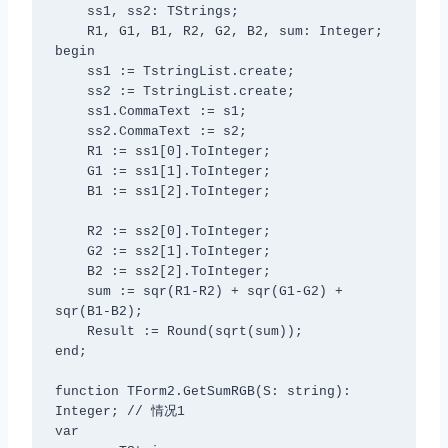
    ss1, ss2: TStrings;

    R1, G1, B1, R2, G2, B2, sum: Integer;

begin

    ss1 := TstringList.create;

    ss2 := TstringList.create;

    ss1.CommaText := s1;

    ss2.CommaText := s2;

    R1 := ss1[0].ToInteger;

    G1 := ss1[1].ToInteger;

    B1 := ss1[2].ToInteger;

    R2 := ss2[0].ToInteger;

    G2 := ss2[1].ToInteger;

    B2 := ss2[2].ToInteger;

    sum := sqr(R1-R2) + sqr(G1-G2) + 
sqr(B1-B2);

    Result := Round(sqrt(sum));

end;

function TForm2.GetSumRGB(S: string): 
Integer; // 情况1

var
