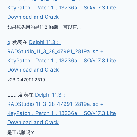
KeyPatch，Patch 1，13236a，ISO/v17.3 Lite
Download and Crack
如果原先用的是11.2lite版，可以直…
q
发表在
Delphi 11.3：
RADStudio_11_3_28_47991_2819a.iso +
KeyPatch，Patch 1，13236a，ISO/v17.3 Lite
Download and Crack
v28.0.47991.2819
LLu
发表在
Delphi 11.3：
RADStudio_11_3_28_47991_2819a.iso +
KeyPatch，Patch 1，13236a，ISO/v17.3 Lite
Download and Crack
是正试版吗？