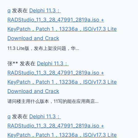
q
发表在
Delphi 11.3：
RADStudio_11_3_28_47991_2819a.iso +
KeyPatch，Patch 1，13236a，ISO/v17.3 Lite
Download and Crack
11.3 Lite版，发布上架没问题，华…
张**
发表在
Delphi 11.3：
RADStudio_11_3_28_47991_2819a.iso +
KeyPatch，Patch 1，13236a，ISO/v17.3 Lite
Download and Crack
请问楼主用什么版本，11写的能在应用商店…
q
发表在
Delphi 11.3：
RADStudio_11_3_28_47991_2819a.iso +
KeyPatch，Patch 1，13236a，ISO/v17.3 Lite