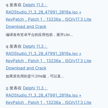
q
发表在
Delphi 11.3：
RADStudio_11_3_28_47991_2819a.iso +
KeyPatch，Patch 1，13236a，ISO/v17.3 Lite
Download and Crack
编译发布安卓平台的应用包前，展开Libr…
q
发表在
Delphi 11.3：
RADStudio_11_3_28_47991_2819a.iso +
KeyPatch，Patch 1，13236a，ISO/v17.3 Lite
Download and Crack
如果原先用的是11.2lite版，可以直…
q
发表在
Delphi 11.3：
RADStudio_11_3_28_47991_2819a.iso +
KeyPatch，Patch 1，13236a，ISO/v17.3 Lite