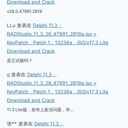
Download and Crack
v28.0.47991.2819
LLu
发表在
Delphi 11.3：
RADStudio_11_3_28_47991_2819a.iso +
KeyPatch，Patch 1，13236a，ISO/v17.3 Lite
Download and Crack
是正试版吗？
q
发表在
Delphi 11.3：
RADStudio_11_3_28_47991_2819a.iso +
KeyPatch，Patch 1，13236a，ISO/v17.3 Lite
Download and Crack
11.3 Lite版，发布上架没问题，华…
张**
发表在
Delphi 11.3：