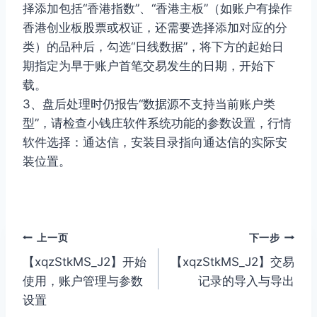
择添加包括“香港指数”、“香港主板”（如账户有操作
香港创业板股票或权证，还需要选择添加对应的分
类）的品种后，勾选“日线数据”，将下方的起始日
期指定为早于账户首笔交易发生的日期，开始下
载。
3、盘后处理时仍报告“数据源不支持当前账户类
型”，请检查小钱庄软件系统功能的参数设置，行情
软件选择：通达信，安装目录指向通达信的实际安
装位置。
文
上一页
下一步
【xqzStkMS_J2】开始
【xqzStkMS_J2】交易
章
使用，账户管理与参数
记录的导入与导出
导
设置