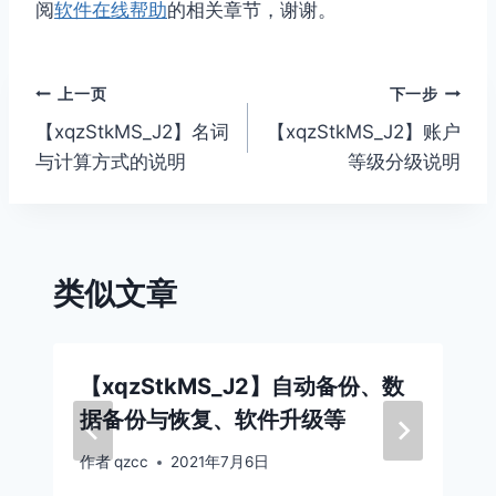
阅
软件在线帮助
的相关章节，谢谢。
文
上一页
下一步
【xqzStkMS_J2】名词
【xqzStkMS_J2】账户
章
与计算方式的说明
等级分级说明
导
航
类似文章
【xqzStkMS_J2】自动备份、数
据备份与恢复、软件升级等
作者
qzcc
2021年7月6日