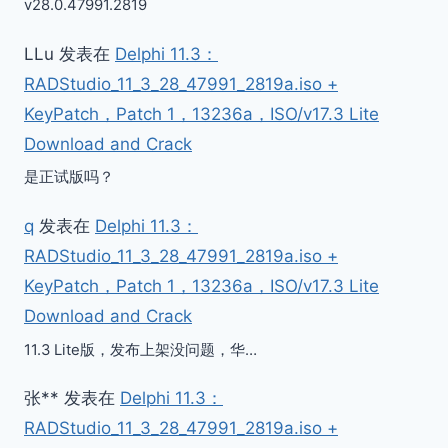
v28.0.47991.2819
LLu
发表在
Delphi 11.3：
RADStudio_11_3_28_47991_2819a.iso +
KeyPatch，Patch 1，13236a，ISO/v17.3 Lite
Download and Crack
是正试版吗？
q
发表在
Delphi 11.3：
RADStudio_11_3_28_47991_2819a.iso +
KeyPatch，Patch 1，13236a，ISO/v17.3 Lite
Download and Crack
11.3 Lite版，发布上架没问题，华…
张**
发表在
Delphi 11.3：
RADStudio_11_3_28_47991_2819a.iso +