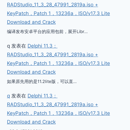
RADStudio_11_3_28_47991_2819a.iso +
KeyPatch，Patch 1，13236a，ISO/v17.3 Lite
Download and Crack
编译发布安卓平台的应用包前，展开Libr…
q
发表在
Delphi 11.3：
RADStudio_11_3_28_47991_2819a.iso +
KeyPatch，Patch 1，13236a，ISO/v17.3 Lite
Download and Crack
如果原先用的是11.2lite版，可以直…
q
发表在
Delphi 11.3：
RADStudio_11_3_28_47991_2819a.iso +
KeyPatch，Patch 1，13236a，ISO/v17.3 Lite
Download and Crack