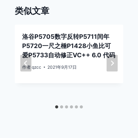
类似文章
洛谷P5705数字反转P5711闰年
P5720一尺之棰P1428小鱼比可
爱P5733自动修正VC++ 6.0 代码
作者
qzcc
2021年9月17日