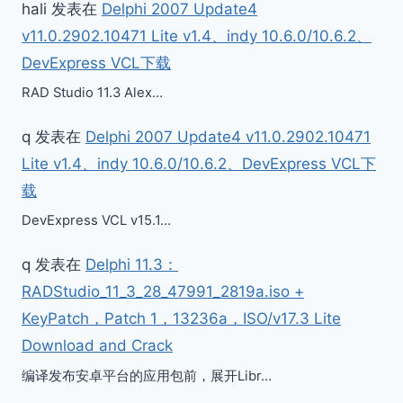
hali
发表在
Delphi 2007 Update4
v11.0.2902.10471 Lite v1.4、indy 10.6.0/10.6.2、
DevExpress VCL下载
RAD Studio 11.3 Alex…
q
发表在
Delphi 2007 Update4 v11.0.2902.10471
Lite v1.4、indy 10.6.0/10.6.2、DevExpress VCL下
载
DevExpress VCL v15.1…
q
发表在
Delphi 11.3：
RADStudio_11_3_28_47991_2819a.iso +
KeyPatch，Patch 1，13236a，ISO/v17.3 Lite
Download and Crack
编译发布安卓平台的应用包前，展开Libr…