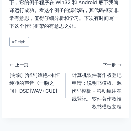
下，它的例子程序在 Win32 和 Android 底下我编
译运行成功。看这个例子的源代码，其代码框架非
常有意思，值得仔细分析和学习。下次有时间写一
下这个代码框架的有意思之处。
文
#
Delphi
章
标
签：
文
上一页
下一步
[专辑] [华语]谭艳-永恒
计算机软件著作权登记
章
纯净的声音《一吻之
申请：说明书模板、源
导
间》DSD[WAV+CUE]
代码模板 – 移动应用在
线登记、软件著作权授
航
权书模板文档