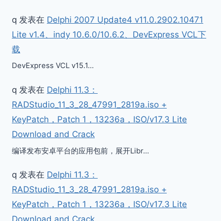
q
发表在
Delphi 2007 Update4 v11.0.2902.10471
Lite v1.4、indy 10.6.0/10.6.2、DevExpress VCL下
载
DevExpress VCL v15.1…
q
发表在
Delphi 11.3：
RADStudio_11_3_28_47991_2819a.iso +
KeyPatch，Patch 1，13236a，ISO/v17.3 Lite
Download and Crack
编译发布安卓平台的应用包前，展开Libr…
q
发表在
Delphi 11.3：
RADStudio_11_3_28_47991_2819a.iso +
KeyPatch，Patch 1，13236a，ISO/v17.3 Lite
Download and Crack