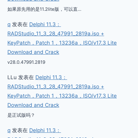
如果原先用的是11.2lite版，可以直…
q
发表在
Delphi 11.3：
RADStudio_11_3_28_47991_2819a.iso +
KeyPatch，Patch 1，13236a，ISO/v17.3 Lite
Download and Crack
v28.0.47991.2819
LLu
发表在
Delphi 11.3：
RADStudio_11_3_28_47991_2819a.iso +
KeyPatch，Patch 1，13236a，ISO/v17.3 Lite
Download and Crack
是正试版吗？
q
发表在
Delphi 11.3：