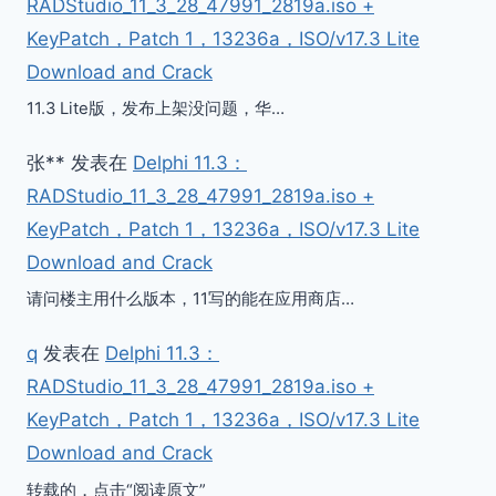
RADStudio_11_3_28_47991_2819a.iso +
KeyPatch，Patch 1，13236a，ISO/v17.3 Lite
Download and Crack
11.3 Lite版，发布上架没问题，华…
张**
发表在
Delphi 11.3：
RADStudio_11_3_28_47991_2819a.iso +
KeyPatch，Patch 1，13236a，ISO/v17.3 Lite
Download and Crack
请问楼主用什么版本，11写的能在应用商店…
q
发表在
Delphi 11.3：
RADStudio_11_3_28_47991_2819a.iso +
KeyPatch，Patch 1，13236a，ISO/v17.3 Lite
Download and Crack
转载的，点击“阅读原文”